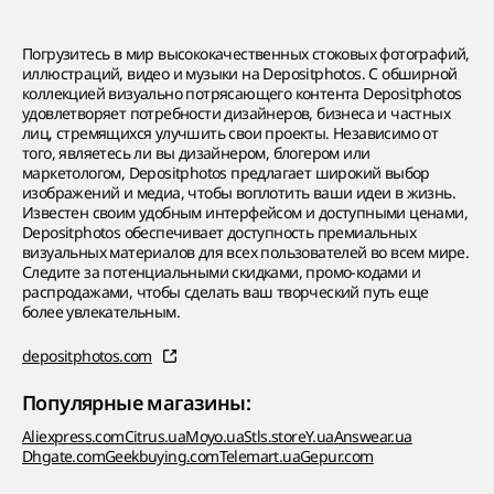
Погрузитесь в мир высококачественных стоковых фотографий,
иллюстраций, видео и музыки на Depositphotos. С обширной
коллекцией визуально потрясающего контента Depositphotos
удовлетворяет потребности дизайнеров, бизнеса и частных
лиц, стремящихся улучшить свои проекты. Независимо от
того, являетесь ли вы дизайнером, блогером или
маркетологом, Depositphotos предлагает широкий выбор
изображений и медиа, чтобы воплотить ваши идеи в жизнь.
Известен своим удобным интерфейсом и доступными ценами,
Depositphotos обеспечивает доступность премиальных
визуальных материалов для всех пользователей во всем мире.
Следите за потенциальными скидками, промо-кодами и
распродажами, чтобы сделать ваш творческий путь еще
более увлекательным.
depositphotos.com
Популярные магазины:
Aliexpress.com
Citrus.ua
Moyo.ua
Stls.store
Y.ua
Answear.ua
Dhgate.com
Geekbuying.com
Telemart.ua
Gepur.com