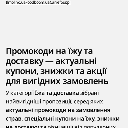
Ilmolino.ua
Foodboom.ua
Carrefour.pl
Промокоди на їжу та
доставку — актуальні
купони, знижки та акції
для вигідних замовлень
У категорії
зібрані
Їжа та доставка
найвигідніші пропозиції, серед яких
актуальні промокоди на замовлення
страв, спеціальні купони на їжу, знижки
та різні акції від популярних
на доставку