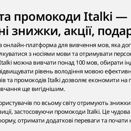
та промокоди Italki —
ні знижки, акції, пода
на онлайн-платформа для вивчення мов, яка до
лкуватися з носіями мови та отримувати персо
Italki можна вивчати понад 100 мов, обирати і
 підвищувати рівень володіння мовою ефектив
ів та промокодів Italki дозволяє економити на 
авчання ще вигіднішим.
користувачів по всьому світу отримують знижки
зиції, застосовуючи промокоди Italki. Це чудов
орму, отримати додаткові переваги та почати 