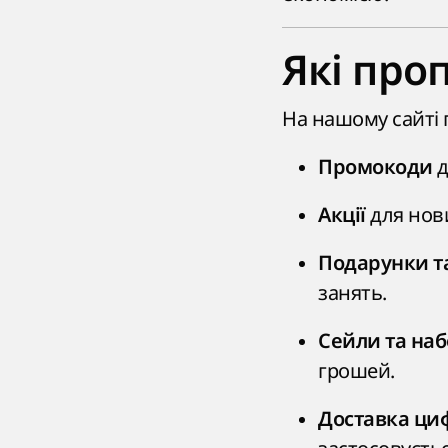
Які проп
На нашому сайті п
д
Промокоди
для нови
Акції
Подарунки т
занять.
Сейли та наб
грошей.
Доставка ци