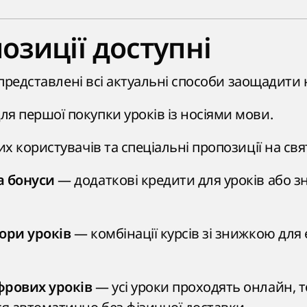
озиції доступні
редставлені всі актуальні способи заощадити на
ля першої покупки уроків із носіями мови.
х користувачів та спеціальні пропозиції на свя
— додаткові кредити для уроків або з
а бонуси
— комбінації курсів зі знижкою для 
ори уроків
— усі уроки проходять онлайн, 
фрових уроків