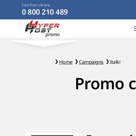
Free from Ukraine
0 800 210 489
Home
Campaigns
Italki
Promo c