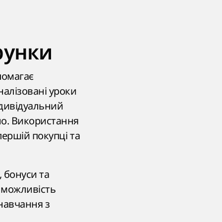
рунки
помагає
налізовані уроки
ндивідуальний
но. Використання
першій покупці та
, бонуси та
а можливість
навчання з