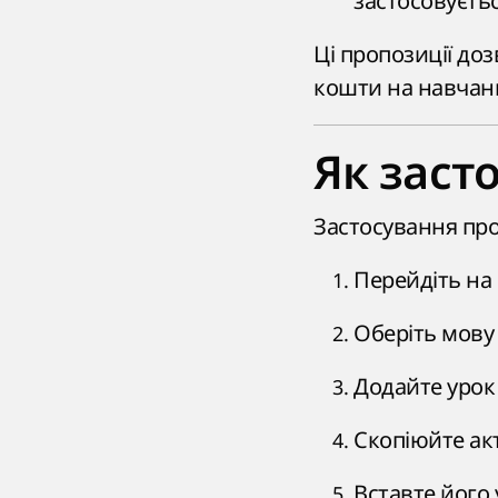
застосовуєть
Ці пропозиції до
кошти на навчанн
Як заст
Застосування пром
Перейдіть на с
Оберіть мову
Додайте урок
Скопіюйте ак
Вставте його