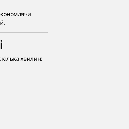
 економлячи
й.
i
є кілька хвилин:
.