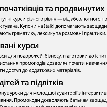
 початківців та продвинутих
тупні курси різного рівня — від абсолютного п
стувача. Купони на Italki допомагають заощади
ають граматику, лексику та розмовні практики.
вані курси
урси для подорожей, бізнесу, підготовки до іспит
ристання промокодів дозволяє почати навчанн
ти доступ до додаткових матеріалів.
дітей та підлітків
ує уроки для молодшої аудиторії з інтеракти
ання. Промокоди дозволяють батькам заощад