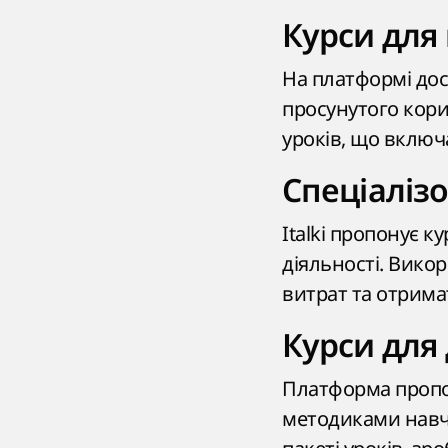
Курси для
На платформі дос
просунутого кори
уроків, що включ
Спеціалізо
Italki пропонує к
діяльності. Вико
витрат та отрима
Курси для 
Платформа пропон
методиками навч