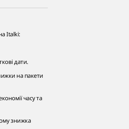
 Italki:
ткові дати.
нижки на пакети
економії часу та
тому знижка