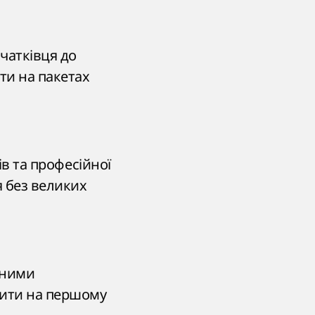
очатківця до
ти на пакетах
ів та професійної
я без великих
вними
ити на першому