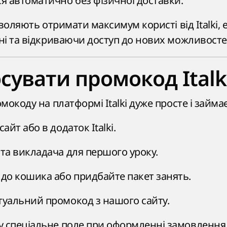
ся автоматично без фізичної доставки.
зволяють отримати максимум користі від Italki,
і та відкриваючи доступ до нових можливосте
осувати промокод Italk
окоду на платформі Italki дуже просте і займа
айт або в додаток Italki.
 та викладача для першого уроку.
 до кошика або придбайте пакет занять.
туальний промокод з нашого сайту.
 у спеціальне поле при оформленні замовлення