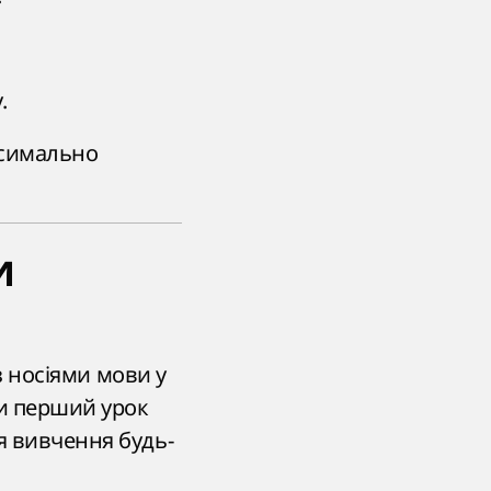
.
ксимально
и
 з носіями мови у
ти перший урок
я вивчення будь-