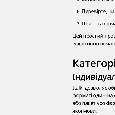
Перевірте, чи
Почніть навч
Цей простий про
ефективно почати 
Категор
Індивідуа
Italki дозволяє о
форматі один-на
або пакет уроків
якої мови.