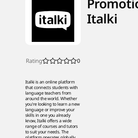
Promoti
Italki
Rating
0
Italki is an online platform
that connects students with
language teachers from
around the world. Whether
you're looking to learn a new
language or improve your
skills in one you already
know, Italki offers a wide
range of courses and tutors
to suit your needs. The
platform operates globally,