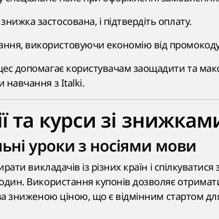
 знижка застосована, і підтвердіть оплату.
ання, використовуючи економію від промокоду
цес допомагає користувачам заощадити та ма
навчання з Italki.
ії та курси зі знижкам
льні уроки з носіями мови
бирати викладачів із різних країн і спілкуватися
-один. Використання купонів дозволяє отрима
 за зниженою ціною, що є відмінним стартом дл