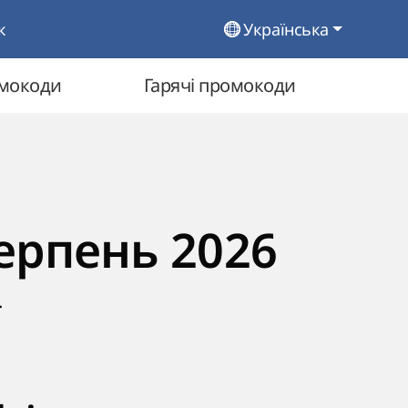
к
Українська
омокоди
Гарячі промокоди
серпень 2026
.