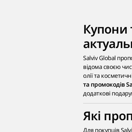
Купони 
актуаль
Salviv Global про
відома своєю чис
олії та косметичн
та промокодів Sa
додаткові подарун
Які проп
Для покупців Salvi