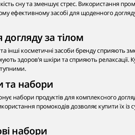
якість сну та зменшує стрес. Використання про
ому ефективному засобі для щоденного догляду
 догляду за тілом
 та інші косметичні засоби бренду сприяють 
мують здоров’я шкіри та сприяють релаксації. К
ступними.
 та набори
опонує набори продуктів для комплексного догля
користання промокодів дозволяє купити їх із 
ві набори