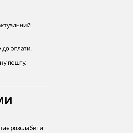
 актуальний
 до оплати.
ну пошту.
ми
агає розслабити