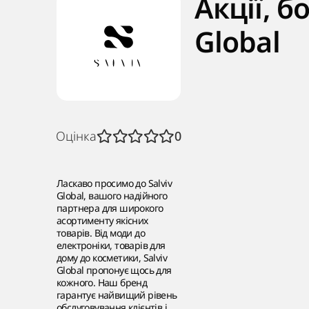
Акції, б
Global
Оцінка
0
Ласкаво просимо до Salviv
Global, вашого надійного
партнера для широкого
асортименту якісних
товарів. Від моди до
електроніки, товарів для
дому до косметики, Salviv
Global пропонує щось для
кожного. Наш бренд
гарантує найвищий рівень
обслуговування клієнтів і