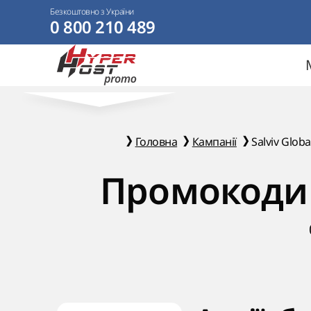
Безкоштовно з України
0 800 210 489
Головна
Кампанії
Salviv Globa
Промокоди S