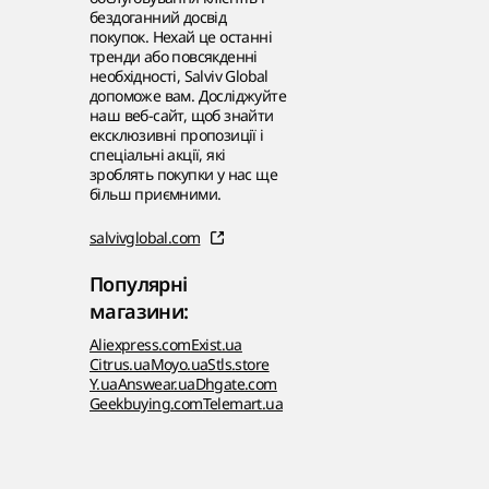
бездоганний досвід
покупок. Нехай це останні
тренди або повсякденні
необхідності, Salviv Global
допоможе вам. Досліджуйте
наш веб-сайт, щоб знайти
ексклюзивні пропозиції і
спеціальні акції, які
зроблять покупки у нас ще
більш приємними.
salvivglobal.com
Популярні
магазини:
Aliexpress.com
Exist.ua
Citrus.ua
Moyo.ua
Stls.store
Y.ua
Answear.ua
Dhgate.com
Geekbuying.com
Telemart.ua