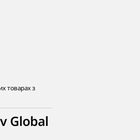
их товарах з
v Global