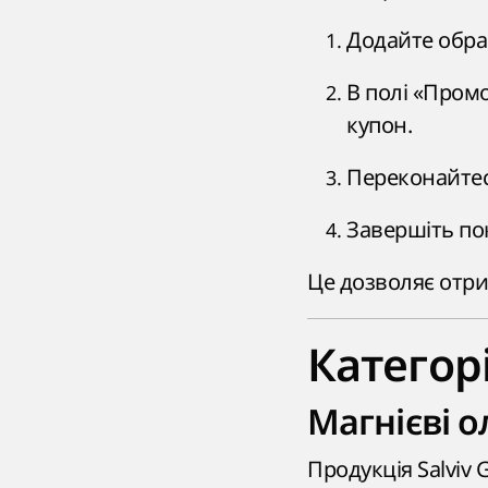
Додайте обран
В полі «Пром
купон.
Переконайтеся
Завершіть по
Це дозволяє отри
Категор
Магнієві ол
Продукція Salviv