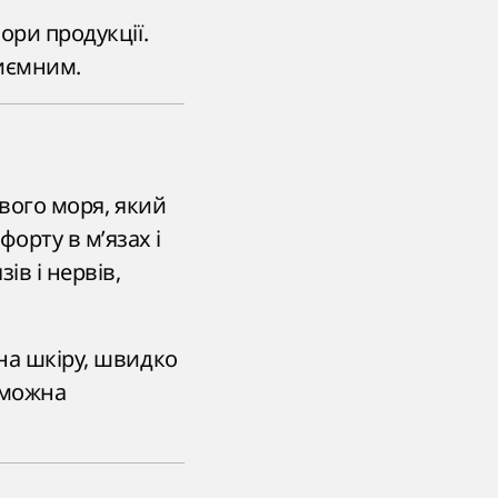
ори продукції.
риємним.
твого моря, який
орту в м’язах і
ів і нервів,
 на шкіру, швидко
 можна