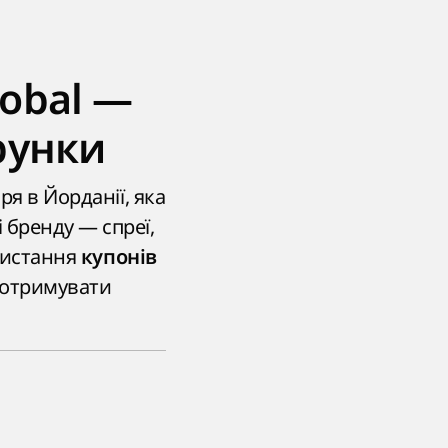
lobal —
рунки
ря в Йорданії, яка
 бренду — спреї,
ористання
купонів
 отримувати