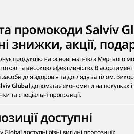
та промокоди Salviv G
ні знижки, акції, пода
понує продукцію на основі магнію з Мертвого мо
тотою та високою ефективністю. В асортименті
і засоби для здоров’я та догляду за тілом. Вик
допомагає економити на покупках і
lviv Global
ки та спеціальні пропозиції.
озиції доступні
v Global доступні різні вигідні пропозиції: