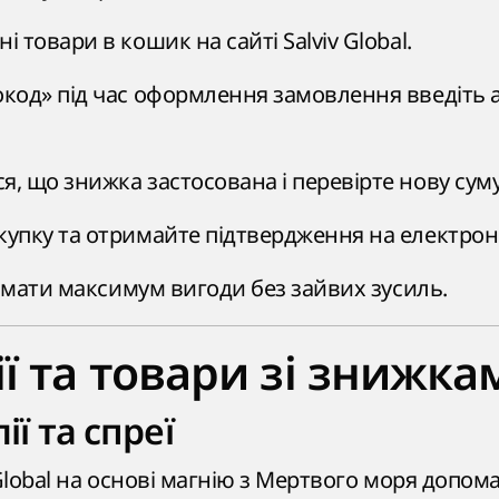
і товари в кошик на сайті Salviv Global.
окод» під час оформлення замовлення введіть
, що знижка застосована і перевірте нову суму
купку та отримайте підтвердження на електрон
мати максимум вигоди без зайвих зусиль.
ії та товари зі знижка
ії та спреї
 Global на основі магнію з Мертвого моря допом