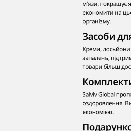
м’язи, покращує 
економити на ць
організму.
Засоби для
Креми, лосьйони
запалень, підтри
товари більш до
Комплекти
Salviv Global пр
оздоровлення. Ви
економією.
Подарунко