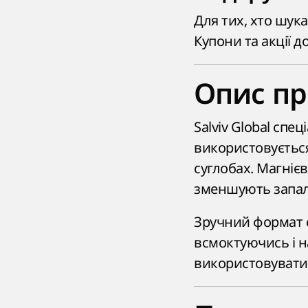
Для тих, хто шука
Купони та акції 
Опис про
Salviv Global спе
використовується
суглобах. Магнієв
зменшують запал
Зручний формат с
всмоктуючись і 
використовувати 