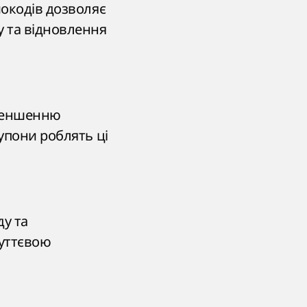
мокодів дозволяє
 та відновлення
зменшенню
упони роблять ці
ду та
суттєвою