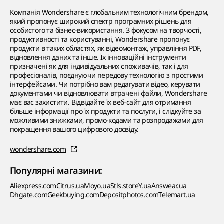
Компанія Wondershare є глобальним технологічним брендом,
який пропонує широкий спектр програмних рішень для
особистого та бізнес-використання. З фокусом на творчості,
продуктивності та користуванні, Wondershare пропонує
продукти в таких областях, як відеомонтаж, управління PDF,
відновлення даних та інше. Їх інноваційні інструменти
призначені як для індивідуальних споживачів, так і для
професіоналів, поєднуючи передову технологію з простими
інтерфейсами. Чи потрібно вам редагувати відео, керувати
документами чи відновлювати втрачені файли, Wondershare
має вас захистити. Відвідайте їх веб-сайт для отримання
більше інформації про їх продукти та послуги, і слідкуйте за
можливими знижками, промо-кодами та розпродажами для
покращення вашого цифрового досвіду.
wondershare.com
Популярні магазини:
Aliexpress.com
Citrus.ua
Moyo.ua
Stls.store
Y.ua
Answear.ua
Dhgate.com
Geekbuying.com
Depositphotos.com
Telemart.ua