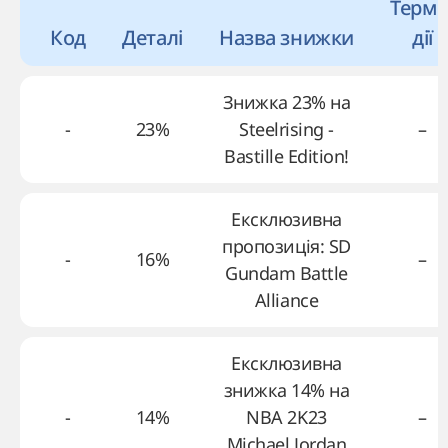
Термі
Код
Деталі
Назва знижки
дії
Знижка 23% на
-
23%
Steelrising -
–
Bastille Edition!
Ексклюзивна
пропозиція: SD
-
16%
–
Gundam Battle
Alliance
Ексклюзивна
знижка 14% на
-
14%
NBA 2K23
–
Michael Jordan