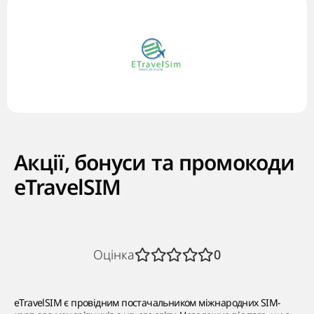
Акції, бонуси та промокоди
eTravelSIM
Оцінка
0
eTravelSIM є провідним постачальником міжнародних SIM-