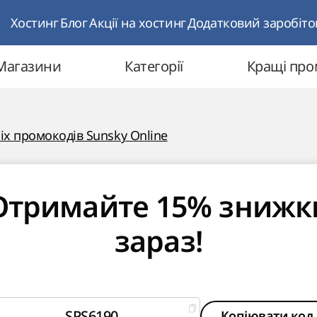
Хостинг
Блог
Акції на хостинг
Додатковий заробіто
Магазини
Категорії
Кращі пр
іх промокодів Sunsky Online
Отримайте 15% знижк
зараз!
SPS6190
Копіювати код