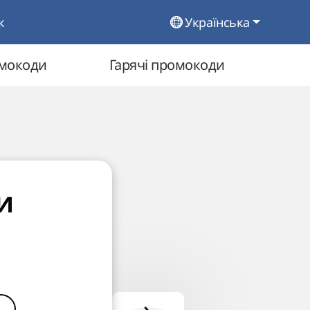
к
Українська
омокоди
Гарячі промокоди
и