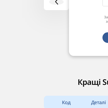
За
з
Кращі S
Код
Деталі