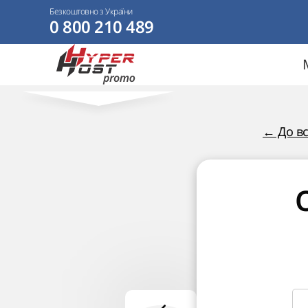
Безкоштовно з України
0 800 210 489
← До вс