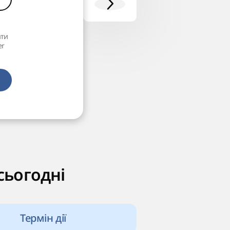
ати
er
сьогодні
Термін дії