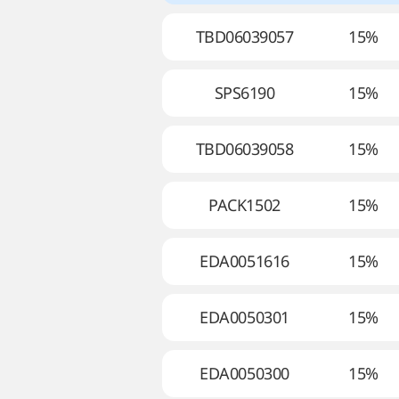
TBD06039057
15%
SPS6190
15%
TBD06039058
15%
PACK1502
15%
EDA0051616
15%
EDA0050301
15%
EDA0050300
15%