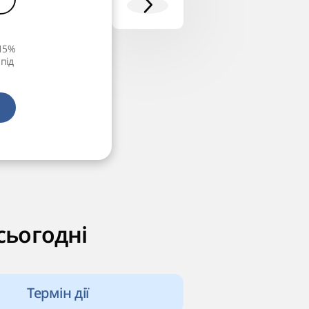
15%
 під
сьогодні
Термін дії