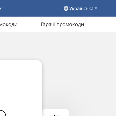
к
Українська
омокоди
Гарячі промокоди
і