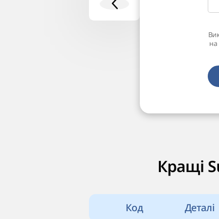
Ви
на 
Кращі S
Код
Деталі