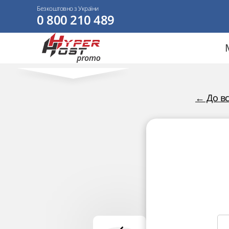
Безкоштовно з України
0 800 210 489
← До вс