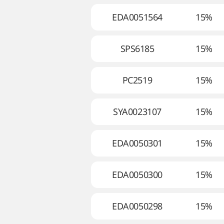
EDA0051564
15%
SPS6185
15%
PC2519
15%
SYA0023107
15%
EDA0050301
15%
EDA0050300
15%
EDA0050298
15%