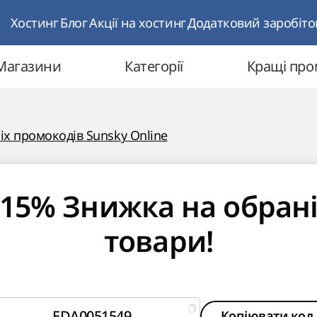
Хостинг
Блог
Акції на хостинг
Додатковий заробіто
Магазини
Категорії
Кращі пр
іх промокодів Sunsky Online
15% Знижка на обран
товари!
EDA0051549
Копіювати код