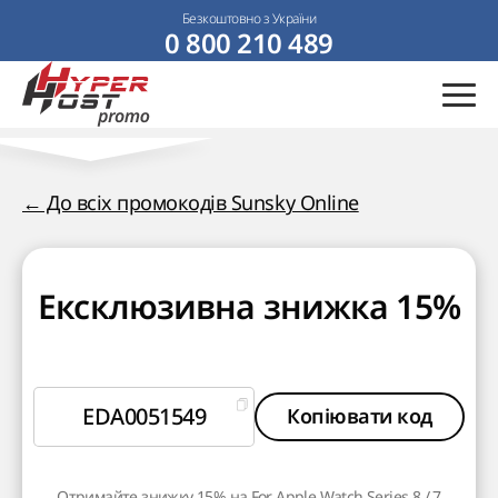
Безкоштовно з України
0 800 210 489
← До всіх промокодів Sunsky Online
Ексклюзивна знижка 15%
EDA0051549
Копіювати код
Отримайте знижку 15% на For Apple Watch Series 8 / 7