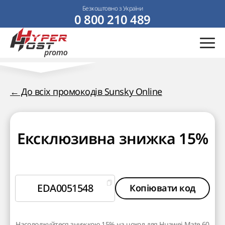
Безкоштовно з України
0 800 210 489
← До всіх промокодів Sunsky Online
Ексклюзивна знижка 15%
EDA0051548
Копіювати код
Насолоджуйтеся знижкою 15% на чохол для Huawei Mate 60