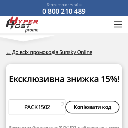
Безкоштовно з України
0 800 210 489
← До всіх промокодів Sunsky Online
Ексклюзивна знижка 15%!
PACK1502
Копіювати код
Використовуйте промокод PACK1502, щоб отримати знижку