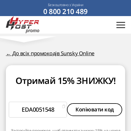
Безкоштовно з України
0 800 210 489
← До всіх промокодів Sunsky Online
Отримай 15% ЗНИЖКУ!
EDA0051548
Копіювати код
Застосуйте промокод, щоб отримати знижку 15% на чохол